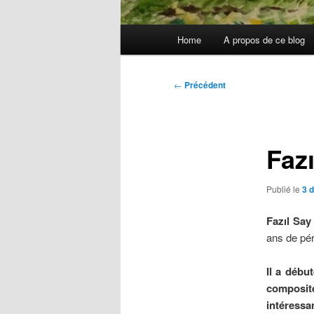
Menu
Home
A propos de ce blog
principal
Navigation
←
Précédent
des
articles
Faz
Publié le
3 
Fazıl Say
ans de pér
Il a débu
composite
intéressa