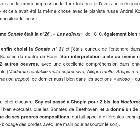
’avais eu la même impression la 1ere fois que je l’avais entendu joue
– et cela avait été la même chose avec le pianiste russe Andrei Ko
mpositeur lui aussi.
ème
Sonate
était la
n°26 ,
«
Les adieux
«
de 1810
, également bien 
 enfin choisi la
Sonate n° 31
et j’étais curieux de l’entendre dan
 Sonates du maître de Bonn.
Son interprétation a été au même 
2 autres oeuvres
, avec une excellente compréhension dans ch
ts (
Moderato cantabile molto espressivo
,
Allegro molto
,
Adagio ma 
 ma non troppo
), ce dernier aussi bien dans les sections «
arioso
» qu
el chef d’oeuvre,
Say est passé à Chopin pour 2 bis, les
Nocturne
si bien exécutés que les Sonates de Beethoven,
et a donné un 3e 
une de ses propres compositions
, qui fait appel à différentes techn
 blocage des cordes avec une main pour assourdir le son).