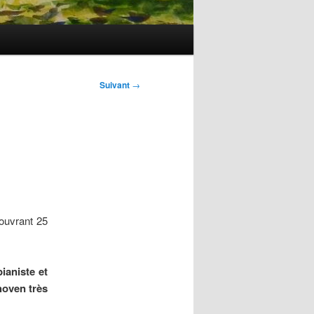
Suivant
→
ouvrant 25
pianiste et
hoven très