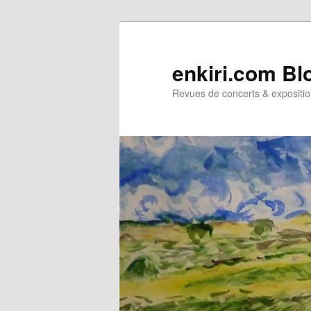
Aller
au
contenu
enkiri.com Bl
principal
Revues de concerts & expositio