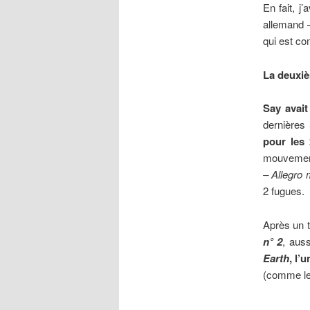
En fait, j
allemand 
qui est co
La deuxi
Say avait
dernières
pour les 
mouvemen
– Allegro
2 fugues.
Après un t
n° 2
, aus
Earth
, l’
(comme le