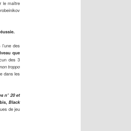
r le maître
robeinikov
réussie.
s l’une des
niveau que
acun des 3
non troppo
e dans les
s n° 20 et
bis,
Black
iques de jeu