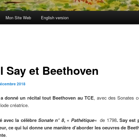
Mon Site Web
English version
ıl Say et Beethoven
décembre 2018
 a donné un récital tout Beethoven au TCE
, avec des Sonates c
iode créatrice.
té avec la célèbre
Sonate n° 8
, «
Pathétique
«
de 1798
. Say est 
ur, ce qui lui donne une manière d’aborder les oeuvres de Beet
nte
.