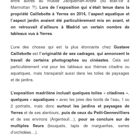
entre autres au musée Jacquemart-André (ou était-ce à
Marmottan ?!).
Lors de l’exposition qui s’était tenue dans la
propriété Caillebotte à Yerres en 2014, l’aspect aquatique et
l’aspect jardin avaient été particulièrement mis en avant, et
on retrouvait d’ailleurs à Madrid un certain nombre de
tableaux vus à Yerres
.
L’une des choses qui est la plus étonnante chez
Gustave
Caillebotte
est
l’originalité de ses cadrages
,
qui annoncent le
travail de certains photographes ou cinéastes
. Cela est
particulièrement vrai pour les tableaux aux thèmes citadins ou
aquatiques, mais transparaît aussi dans les toiles de paysages
et de jardins.
L’exposition madrilène incluait quelques toiles
« citadines »
,
quelques « aquatiques »
avec les joies des bords de l’eau, 1 ou
2 portraits, mais donc
surtout les jardins et paysages de
Yerres
et de ses alentours,
puis de ceux du Petit-Gennevilliers
et de ses environs (Argenteuil…),
pour se conclure sur de
multiples fleurs
(bouquets, tapis de marguerites, serres
d’orchidées…).