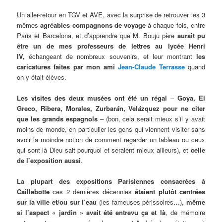
Un aller-retour en TGV et AVE, avec la surprise de retrouver les 3
mêmes
agréables compagnons de voyage
à chaque fois, entre
Paris et Barcelona, et d’apprendre que M. Bouju père
aurait pu
être un de mes professeurs de lettres au lycée Henri
IV,
échangeant de nombreux souvenirs, et leur montrant
les
caricatures faites par mon ami
Jean-Claude Terrasse
quand
on y était élèves.
Les visites des deux musées ont été un régal
–
Goya, El
Greco, Ribera, Morales, Zurbar
á
n, Vel
á
zquez pour ne citer
que les grands espagnols
– (bon, cela serait mieux s’il y avait
moins de monde, en particulier les gens qui viennent visiter sans
avoir la moindre notion de comment regarder un tableau ou ceux
qui sont là Dieu sait pourquoi et seraient mieux ailleurs), et
celle
de l’exposition aussi
.
La plupart des expositions
Parisiennes
consacrées à
Caillebotte
ces 2 dernières décennies
étaient plutôt centrées
sur la ville et/ou sur l’eau
(les fameuses périssoires…),
même
si l’aspect « jardin » avait été entrevu ça et là
, de mémoire