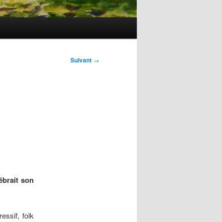
Suivant
→
ébrait son
essif, folk