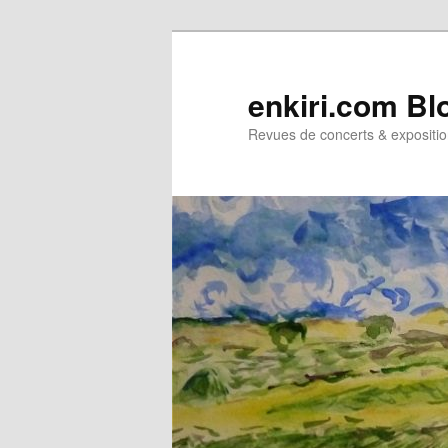
Aller
au
contenu
enkiri.com Bl
principal
Revues de concerts & expositio