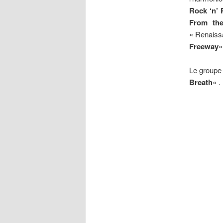
Rock ‘n’ 
From th
« Renaissa
Freeway
«
Le groupe
Breath
« .