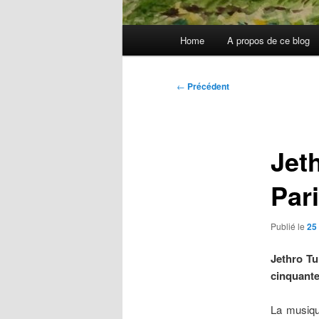
Menu
Home
A propos de ce blog
principal
Navigation
←
Précédent
des
articles
Jeth
Par
Publié le
25
Jethro Tu
cinquante
La musique