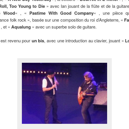
Roll, Too Young to Die
» avec Ian jouant de la flûte et de la guitar
e Wood
« , «
Pastime With Good Company
« , une pièce qu
nce folk rock », basée sur une composition du roi d’Angleterre, «
Fa
 , et «
Aqualung
» avec un superbe solo de guitare.
 est revenu pour
un bis
, avec une introduction au clavier, jouant «
L