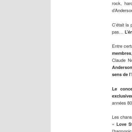
rock, har
d’Anderso
C’était la
pas…
L’é
Entre cert
membres
Claude No
Anderson 
sens de l
Le conce
exclusiv
années 80
Les chans
«
Love S
l’harmonic