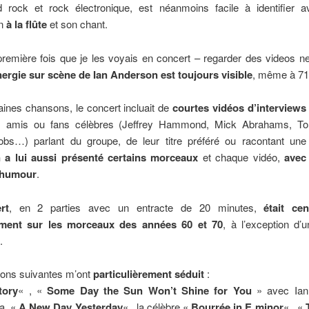
d rock et rock électronique, est néanmoins facile à identifier a
n
à la flûte
et son chant.
 première fois que je les voyais en concert – regarder des videos 
nergie sur scène de Ian Anderson est toujours visible
, même à 71
aines chansons, le concert incluait de
courtes vidéos d’interviews
, amis ou fans célèbres (Jeffrey Hammond, Mick Abrahams, To
bs…) parlant du groupe, de leur titre préféré ou racontant une
a lui aussi présenté certains morceaux
et chaque vidéo,
avec
’humour
.
rt
, en 2 parties avec un entracte de 20 minutes,
était ce
ement sur les morceaux des années 60 et 70
, à l’exception d’u
.
ons suivantes m’ont
particulièrement séduit
:
tory
« , «
Some Day the Sun Won’t Shine for You
» avec Ian 
a, «
A New Day Yesterday
« , la célèbre «
Bourrée in E minor
« , «