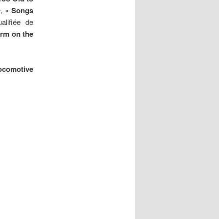
e, «
Songs
alifiée de
rm on the
ocomotive