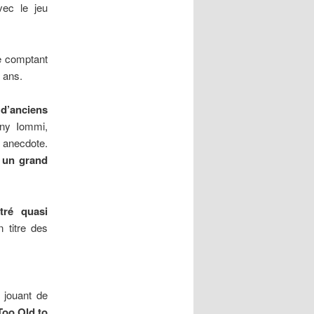
vec le jeu
ne comptant
 ans.
 d’anciens
ny Iommi,
 anecdote.
 un grand
ntré quasi
n titre des
jouant de
Too Old to