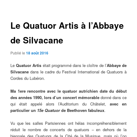
des
articles
Le Quatuor Artis à l’Abbaye
de Silvacane
Publié le
18 août 2016
Le
Quatuor Artis
était programmé dans le cloître de l’
Abbaye de
Silvacane
dans le cadre du Festival International de Quatuors à
Cordes du Lubéron.
Ma 1ere rencontre avec le quatuor autrichien date du début
des années 1990, lors d’un concert mémorable
donné dans ce
qui était appelé alors l’Auditorium du Châtelet,
avec en
particulier un
15e Quatuor
de Beethoven fabuleux
.
Vu que les salles Parisiennes ont hélas incompréhensiblement
réduit le nombre de concerts de quatuors – en dehors de la
biennale des Quatuors de la Cité de la Musique, mais où l’on