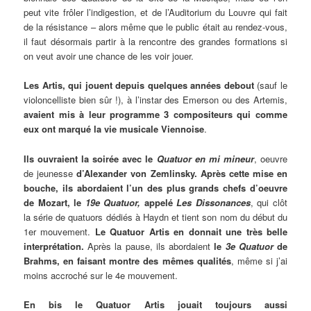
peut vite frôler l’indigestion, et de l’Auditorium du Louvre qui fait
de la résistance – alors même que le public était au rendez-vous,
il faut désormais partir à la rencontre des grandes formations si
on veut avoir une chance de les voir jouer.
Les Artis, qui jouent depuis quelques années debout
(sauf le
violoncelliste bien sûr !), à l’instar des Emerson ou des Artemis,
avaient mis à leur programme 3 compositeurs qui comme
eux ont marqué la vie musicale Viennoise
.
Ils ouvraient la soirée avec le
Quatuor en mi mineur
, oeuvre
de jeunesse
d’Alexander von Zemlinsky. Après cette mise en
bouche, ils abordaient l’un des plus grands chefs d’oeuvre
de Mozart, le
19e Quatuor,
appelé
Les Dissonances
, qui clôt
la série de quatuors dédiés à Haydn et tient son nom du début du
1er mouvement.
Le Quatuor Artis en donnait une très belle
interprétation.
Après la pause, ils abordaient
le
3e Quatuor
de
Brahms, en faisant montre des mêmes qualités
, même si j’ai
moins accroché sur le 4e mouvement.
En bis le Quatuor Artis jouait toujours aussi