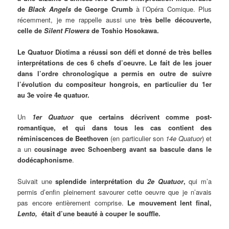
de
Black Angels
de George Crumb
à l’Opéra Comique. Plus
récemment, je me rappelle aussi une
très belle découverte,
celle de
Silent Flowers
de Toshio Hosokawa.
Le Quatuor Diotima a réussi son défi et donné de très belles
interprétations de ces 6 chefs d’oeuvre. Le fait de les jouer
dans l’ordre chronologique a permis en outre de suivre
l’évolution du compositeur hongrois, en particulier du 1er
au 3e voire 4e quatuor.
Un
1er Quatuor
que certains décrivent comme post-
romantique, et qui dans tous les cas contient des
réminiscences de Beethoven
(en particulier son
14e Quatuor
) et
a un
cousinage avec Schoenberg avant sa bascule dans le
dodécaphonisme
.
Suivait une
splendide interprétation du
2e Quatuor
,
qui m’a
permis d’enfin pleinement savourer cette oeuvre que je n’avais
pas encore entièrement comprise.
Le mouvement lent final,
Lento,
était d’une beauté à couper le souffle.