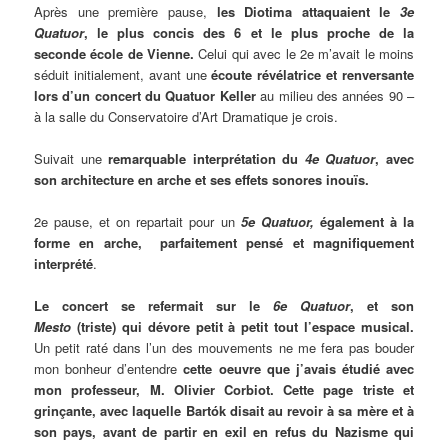
Après une première pause,
les Diotima attaquaient le
3e
Quatuor
,
le plus concis des 6 et le plus proche de la
seconde école de Vienne.
Celui qui avec le 2e m’avait le moins
séduit initialement, avant une
écoute révélatrice et renversante
lors d’un concert du Quatuor Keller
au milieu des années 90 –
à la salle du Conservatoire d’Art Dramatique je crois.
Suivait une
remarquable interprétation du
4e Quatuor
,
avec
son architecture en arche et ses effets sonores inouïs.
2e pause, et on repartait pour un
5e Quatuor,
également à la
forme en arche, parfaitement pensé et magnifiquement
interprété
.
Le concert se refermait sur le
6e Quatuor
, et son
Mesto
(triste) qui dévore petit à petit tout l’espace musical.
Un petit raté dans l’un des mouvements ne me fera pas bouder
mon bonheur d’entendre
cette oeuvre que j’avais étudié avec
mon professeur, M. Olivier Corbiot. Cette page triste et
grinçante, avec laquelle Bartók disait au revoir à sa mère et à
son pays, avant de partir en exil en refus du Nazisme qui