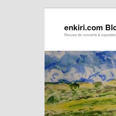
Aller
Aller
au
au
contenu
contenu
enkiri.com Bl
principal
secondaire
Revues de concerts & expositio