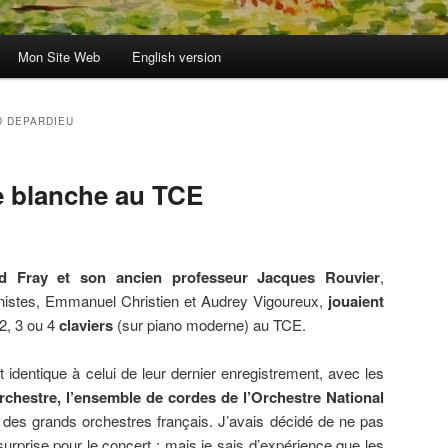
Mon Site Web
English version
 DEPARDIEU
te blanche au TCE
d Fray et son ancien professeur Jacques Rouvier
,
istes, Emmanuel Christien et Audrey Vigoureux,
jouaient
2, 3 ou 4
claviers
(sur piano moderne) au TCE.
identique à celui de leur dernier enregistrement, avec les
orchestre, l’ensemble de cordes de l’Orchestre National
 des grands orchestres français. J’avais décidé de ne pas
surprise pour le concert ; mais je sais d’expérience que les