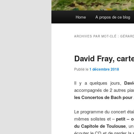
Menu
Home
A propos de ce blog
principal
ARCHIVES PAR MOT-CLÉ :
GÉRARD
David Fray, car
Publié le
1 décembre 2018
Il y a quelques jours,
Davi
accompagnés de 2 autres pian
les Concertos de Bach pour
Le programme du concert était 
mêmes solistes et –
petit – 
du Capitole de Toulouse
, un
écouter le CD et de garder la 