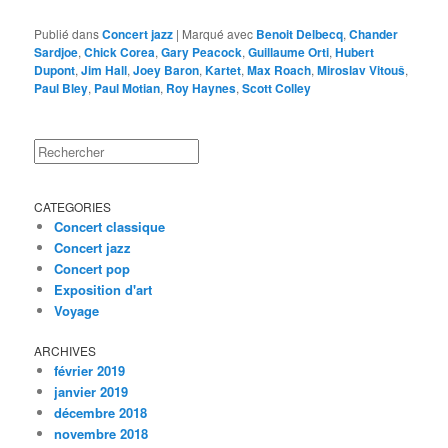
Publié dans
Concert jazz
|
Marqué avec
Benoit Delbecq
,
Chander
Sardjoe
,
Chick Corea
,
Gary Peacock
,
Guillaume Orti
,
Hubert
Dupont
,
Jim Hall
,
Joey Baron
,
Kartet
,
Max Roach
,
Miroslav Vitouš
,
Paul Bley
,
Paul Motian
,
Roy Haynes
,
Scott Colley
Rechercher
CATEGORIES
Concert classique
Concert jazz
Concert pop
Exposition d'art
Voyage
ARCHIVES
février 2019
janvier 2019
décembre 2018
novembre 2018