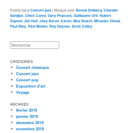
Publié dans
Concert jazz
|
Marqué avec
Benoit Delbecq
,
Chander
Sardjoe
,
Chick Corea
,
Gary Peacock
,
Guillaume Orti
,
Hubert
Dupont
,
Jim Hall
,
Joey Baron
,
Kartet
,
Max Roach
,
Miroslav Vitouš
,
Paul Bley
,
Paul Motian
,
Roy Haynes
,
Scott Colley
Rechercher
CATEGORIES
Concert classique
Concert jazz
Concert pop
Exposition d'art
Voyage
ARCHIVES
février 2019
janvier 2019
décembre 2018
novembre 2018