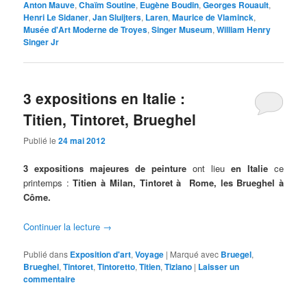
Anton Mauve
,
Chaïm Soutine
,
Eugène Boudin
,
Georges Rouault
,
Henri Le Sidaner
,
Jan Sluijters
,
Laren
,
Maurice de Vlaminck
,
Musée d'Art Moderne de Troyes
,
Singer Museum
,
William Henry
Singer Jr
3 expositions en Italie :
Titien, Tintoret, Brueghel
Publié le
24 mai 2012
3 expositions majeures de peinture
ont lieu
en Italie
ce
printemps :
Titien à Milan, Tintoret à Rome, les Brueghel à
Côme.
Continuer la lecture
→
Publié dans
Exposition d'art
,
Voyage
|
Marqué avec
Bruegel
,
Brueghel
,
Tintoret
,
Tintoretto
,
Titien
,
Tiziano
|
Laisser un
commentaire