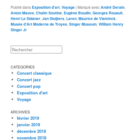
Publié dans
Exposition d'art
,
Voyage
|
Marqué avec
André Derain
,
Anton Mauve
,
Chaïm Soutine
,
Eugène Boudin
,
Georges Rouault
,
Henri Le Sidaner
,
Jan Sluijters
,
Laren
,
Maurice de Vlaminck
,
Musée d'Art Moderne de Troyes
,
Singer Museum
,
William Henry
Singer Jr
Rechercher
CATEGORIES
Concert classique
Concert jazz
Concert pop
Exposition d'art
Voyage
ARCHIVES
février 2019
janvier 2019
décembre 2018
novembre 2018