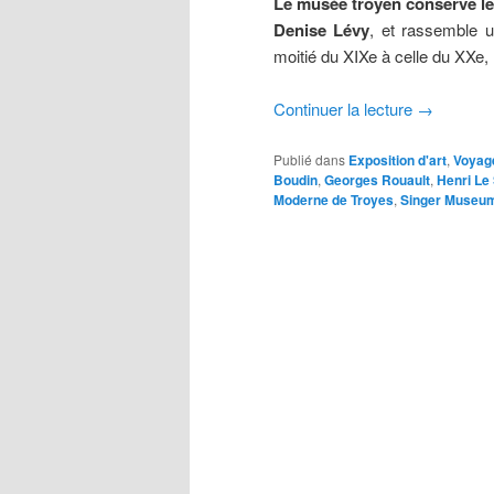
Le musée troyen conserve les
Denise Lévy
, et rassemble u
moitié du XIXe à celle du XXe,
Continuer la lecture
→
Publié dans
Exposition d'art
,
Voyag
Boudin
,
Georges Rouault
,
Henri Le
Moderne de Troyes
,
Singer Museu