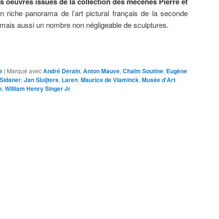
 oeuvres issues de la collection des mécènes Pierre et
n riche panorama de l’art pictural français de la seconde
 mais aussi un nombre non négligeable de sculptures.
e
|
Marqué avec
André Derain
,
Anton Mauve
,
Chaïm Soutine
,
Eugène
 Sidaner
,
Jan Sluijters
,
Laren
,
Maurice de Vlaminck
,
Musée d'Art
m
,
William Henry Singer Jr