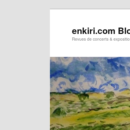
Aller
Aller
au
au
contenu
contenu
enkiri.com Bl
principal
secondaire
Revues de concerts & expositio