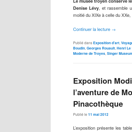
Le musée troyen conserve les
Denise Lévy
, et rassemble u
moitié du XIXe à celle du XXe,
Continuer la lecture
→
Publié dans
Exposition d'art
,
Voyag
Boudin
,
Georges Rouault
,
Henri Le
Moderne de Troyes
,
Singer Museu
Exposition Modig
l’aventure de M
Pinacothèque
Publié le
11 mai 2012
L’exposition présente les tabl