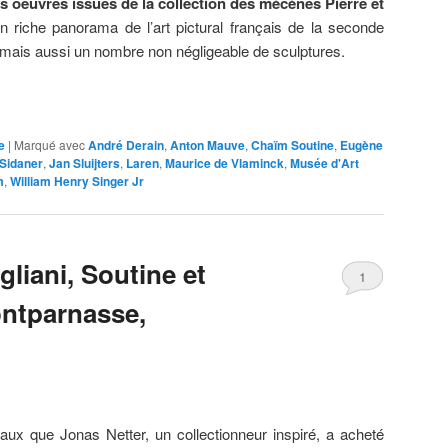
 oeuvres issues de la collection des mécènes Pierre et
n riche panorama de l’art pictural français de la seconde
 mais aussi un nombre non négligeable de sculptures.
e
|
Marqué avec
André Derain
,
Anton Mauve
,
Chaïm Soutine
,
Eugène
 Sidaner
,
Jan Sluijters
,
Laren
,
Maurice de Vlaminck
,
Musée d'Art
m
,
William Henry Singer Jr
liani, Soutine et
1
ontparnasse,
eaux que Jonas Netter, un collectionneur inspiré, a acheté