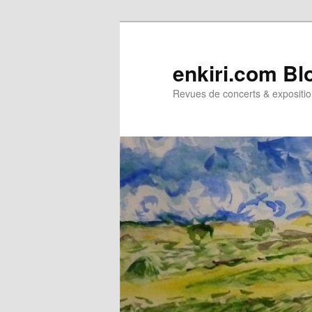
Aller
Aller
au
au
contenu
contenu
enkiri.com Bl
principal
secondaire
Revues de concerts & expositio