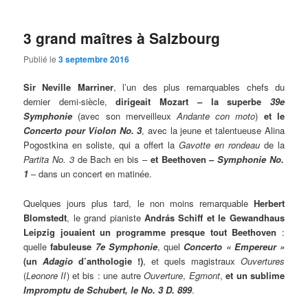
3 grand maîtres à Salzbourg
Publié le
3 septembre 2016
Sir Neville Marriner
, l’un des plus remarquables chefs du
dernier demi-siècle,
dirigeait Mozart – la superbe
39e
Symphonie
(avec son merveilleux
Andante con moto
)
et le
Concerto pour Violon No. 3
, avec la jeune et talentueuse Alina
Pogostkina en soliste, qui a offert la
Gavotte en rondeau
de la
Partita No. 3
de Bach en bis –
et Beethoven –
Symphonie No.
1
– dans un concert en matinée.
Quelques jours plus tard, le non moins remarquable
Herbert
Blomstedt
, le grand pianiste
András Schiff et le Gewandhaus
Leipzig jouaient un programme presque tout Beethoven
:
quelle
fabuleuse
7e Symphonie
, quel
Concerto « Empereur »
(un
Adagio
d’anthologie !)
, et quels magistraux
Ouvertures
(
Leonore II
) et bis : une autre
Ouverture
,
Egmont
,
et un sublime
Impromptu de Schubert, le No. 3 D. 899
.