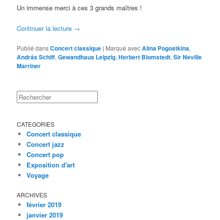
Un immense merci à ces 3 grands maîtres !
Continuer la lecture
→
Publié dans
Concert classique
|
Marqué avec
Alina Pogostkina
,
András Schiff
,
Gewandhaus Leipzig
,
Herbert Blomstedt
,
Sir Neville
Marriner
Rechercher
CATEGORIES
Concert classique
Concert jazz
Concert pop
Exposition d'art
Voyage
ARCHIVES
février 2019
janvier 2019