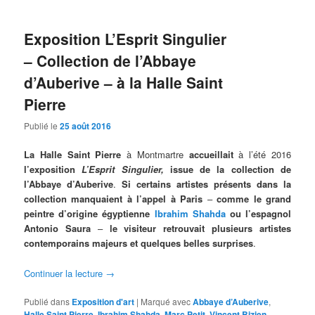
Exposition L’Esprit Singulier
– Collection de l’Abbaye
d’Auberive – à la Halle Saint
Pierre
Publié le
25 août 2016
La Halle Saint Pierre
à Montmartre
accueillait
à l’été 2016
l’exposition
L’Esprit Singulier,
issue de la collection de
l’Abbaye d’Auberive
.
Si certains artistes présents dans la
collection manquaient à l’appel à Paris
–
comme le grand
peintre d’origine égyptienne
Ibrahim Shahda
ou l’espagnol
Antonio Saura
–
le visiteur retrouvait plusieurs artistes
contemporains majeurs et quelques belles surprises
.
Continuer la lecture
→
Publié dans
Exposition d'art
|
Marqué avec
Abbaye d’Auberive
,
Halle Saint Pierre
,
Ibrahim Shahda
,
Marc Petit
,
Vincent Bizien
,