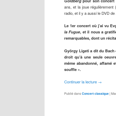
Goldberg
pour son concert 
ans, et la joue régulièrement
radio, et il y a aussi le DVD d
Le 1er concert où j’ai vu E
la Fugue
, et il nous a grat
remarquables, dont un récita
György Ligeti a dit du Bach 
droit qu’à une seule oeuvre
même abandonné, affamé et 
souffle ».
Continuer la lecture
→
Publié dans
Concert classique
|
Ma