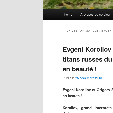
Menu
Home
A propos de ce blog
principal
ARCHIVES PAR MOT-CLÉ :
EVGENI
Evgeni Koroliov
titans russes du
en beauté !
Publié le
25 décembre 2018
Evgeni Koroliov et Grigory S
en beauté !
Koroliov, grand interprè