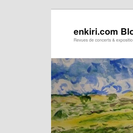
Aller
Aller
au
au
contenu
contenu
enkiri.com Bl
principal
secondaire
Revues de concerts & expositio