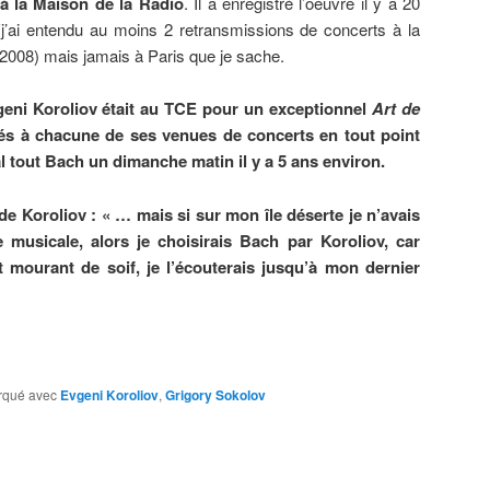
à la Maison de la Radio
. Il a enregistré l’oeuvre il y a 20
 (j’ai entendu au moins 2 retransmissions de concerts à la
e 2008) mais jamais à Paris que je sache.
vgeni Koroliov était au TCE pour un exceptionnel
Art de
ifiés à chacune de ses venues de concerts en tout point
l tout Bach un dimanche matin il y a 5 ans environ.
de Koroliov : « … mais si sur mon île déserte je n’avais
 musicale, alors je choisirais Bach par Koroliov, car
mourant de soif, je l’écouterais jusqu’à mon dernier
rqué avec
Evgeni Koroliov
,
Grigory Sokolov