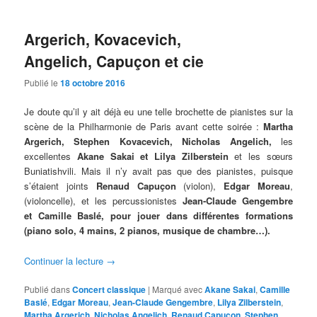
Argerich, Kovacevich,
Angelich, Capuçon et cie
Publié le
18 octobre 2016
Je doute qu’il y ait déjà eu une telle brochette de pianistes sur la
scène de la Philharmonie de Paris avant cette soirée :
Martha
Argerich, Stephen Kovacevich, Nicholas Angelich,
les
excellentes
Akane Sakai et Lilya Zilberstein
et les sœurs
Buniatishvili. Mais il n’y avait pas que des pianistes, puisque
s’étaient joints
Renaud Capuçon
(
violon),
Edgar Moreau
,
(violoncelle), et les
percussionistes
Jean-Claude Gengembre
et
Camille Baslé, pour jouer dans différentes formations
(piano solo, 4 mains, 2 pianos, musique de chambre…).
Continuer la lecture
→
Publié dans
Concert classique
|
Marqué avec
Akane Sakai
,
Camille
Baslé
,
Edgar Moreau
,
Jean-Claude Gengembre
,
Lilya Zilberstein
,
Martha Argerich
,
Nicholas Angelich
,
Renaud Capuçon
,
Stephen