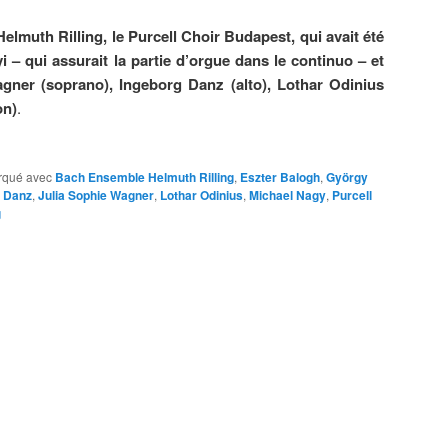
lmuth Rilling, le Purcell Choir Budapest, qui avait été
– qui assurait la partie d’orgue dans le continuo – et
agner (soprano), Ingeborg Danz (alto), Lothar Odinius
on)
.
rqué avec
Bach Ensemble Helmuth Rilling
,
Eszter Balogh
,
György
g Danz
,
Julia Sophie Wagner
,
Lothar Odinius
,
Michael Nagy
,
Purcell
g