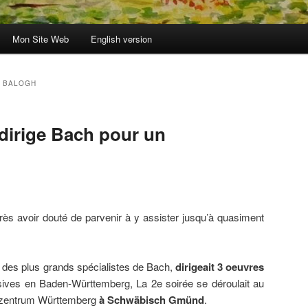
Mon Site Web
English version
 BALOGH
 dirige Bach pour un
rès avoir douté de parvenir à y assister jusqu’à quasiment
un des plus grands spécialistes de Bach,
dirigeait 3 oeuvres
sives en Baden-Württemberg, La 2e soirée se déroulait au
tezentrum Württemberg
à Schwäbisch Gmünd
.