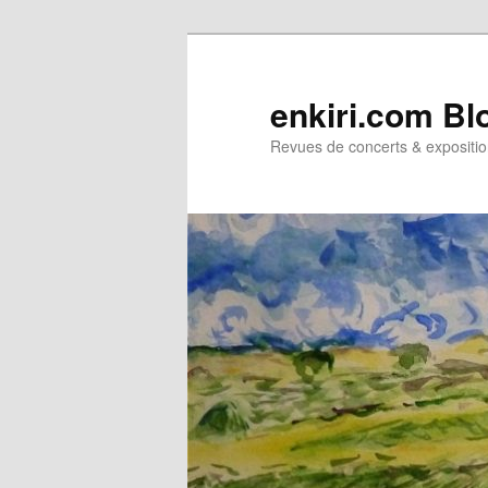
Aller
Aller
au
au
contenu
contenu
enkiri.com Bl
principal
secondaire
Revues de concerts & expositio