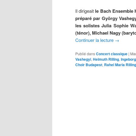
Il dirigeait
le Bach Ensemble He
préparé par György Vashegyi 
les solistes Julia Sophie W
(ténor), Michael Nagy (baryt
Continuer la lecture
→
Publié dans
Concert classique
|
Ma
Vashegyi
,
Helmuth Rilling
,
Ingebor
Choir Budapest
,
Rahel Maria Rillin