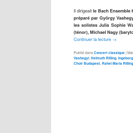
Il dirigeait
le Bach Ensemble He
préparé par György Vashegyi 
les solistes Julia Sophie W
(ténor), Michael Nagy (baryt
Continuer la lecture
→
Publié dans
Concert classique
|
Ma
Vashegyi
,
Helmuth Rilling
,
Ingebor
Choir Budapest
,
Rahel Maria Rillin