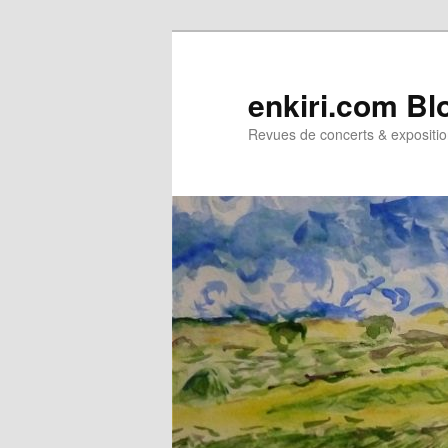
Aller
Aller
au
au
contenu
contenu
enkiri.com Bl
principal
secondaire
Revues de concerts & expositio