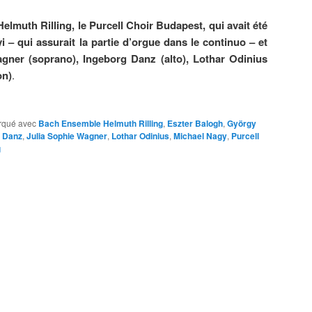
lmuth Rilling, le Purcell Choir Budapest, qui avait été
– qui assurait la partie d’orgue dans le continuo – et
agner (soprano), Ingeborg Danz (alto), Lothar Odinius
on)
.
rqué avec
Bach Ensemble Helmuth Rilling
,
Eszter Balogh
,
György
g Danz
,
Julia Sophie Wagner
,
Lothar Odinius
,
Michael Nagy
,
Purcell
g