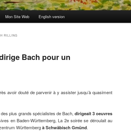
Mon Site Web
English version
H RILLING
 dirige Bach pour un
rès avoir douté de parvenir à y assister jusqu’à quasiment
un des plus grands spécialistes de Bach,
dirigeait 3 oeuvres
sives en Baden-Württemberg, La 2e soirée se déroulait au
tezentrum Württemberg
à Schwäbisch Gmünd
.