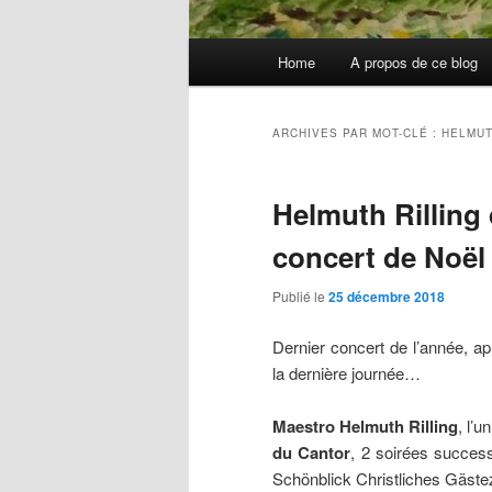
Menu
Home
A propos de ce blog
principal
ARCHIVES PAR MOT-CLÉ :
HELMUT
Helmuth Rilling
concert de Noël
Publié le
25 décembre 2018
Dernier concert de l’année, ap
la dernière journée…
Maestro Helmuth Rilling
, l’
du Cantor
, 2 soirées succes
Schönblick Christliches Gäs