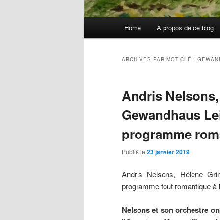
Menu
Home
A propos de ce blog
principal
ARCHIVES PAR MOT-CLÉ :
GEWAND
Andris Nelsons,
Gewandhaus Lei
programme rom
Publié le
23 janvier 2019
Andris Nelsons, Hélène Gri
programme tout romantique à l
Nelsons et son orchestre ont