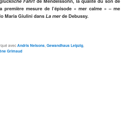
glückliche Fahrt
de Mendelssohn, la qualité du son de
 la première mesure de l’épisode « mer calme » – me
lo Maria Giulini dans
La mer
de Debussy.
rqué avec
Andris Nelsons
,
Gewandhaus Leipzig
,
ène Grimaud