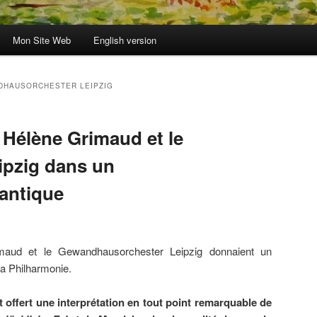
Mon Site Web
English version
HAUSORCHESTER LEIPZIG
 Hélène Grimaud et le
pzig dans un
antique
maud et le Gewandhausorchester Leipzig donnaient un
a Philharmonie.
 offert une interprétation en tout point remarquable de