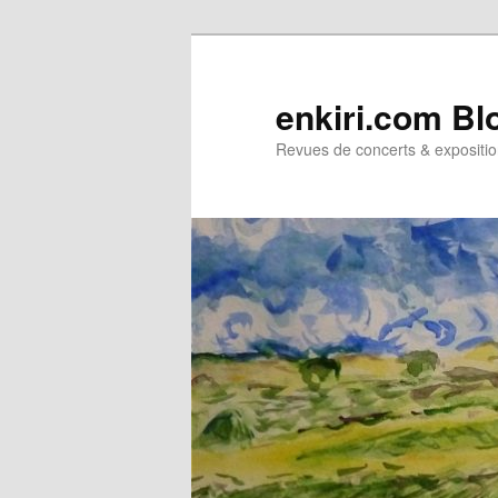
Aller
Aller
au
au
contenu
contenu
enkiri.com Bl
principal
secondaire
Revues de concerts & expositio