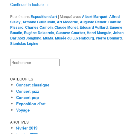
Continuer la lecture
→
Publié dans
Exposition d'art
|
Marqué avec
Albert Marquet
,
Alfred
Sisley
,
Armand Guillaumin
,
Art Moderne
,
Auguste Renoir
,
Camille
Pissaro
,
Charles Camoin
,
Claude Monet
,
Edouard Vuillard
,
Eugène
Boudin
,
Eugène Delacroix
,
Gustave Courbet
,
Henri Manguin
,
Johan
Barthold Jongkind
,
MuMa
,
Musée du Luxembourg
,
Pierre Bonnard
,
Stanislas Lépine
Rechercher
CATEGORIES
Concert classique
Concert jazz
Concert pop
Exposition d'art
Voyage
ARCHIVES
février 2019