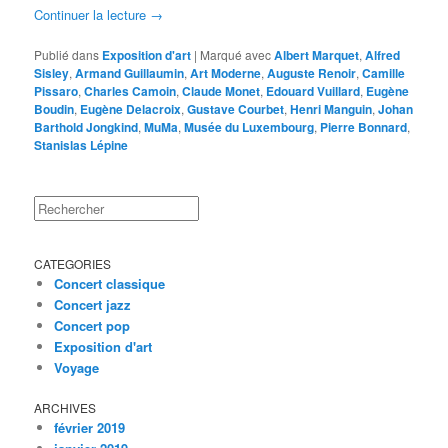
Continuer la lecture
→
Publié dans
Exposition d'art
|
Marqué avec
Albert Marquet
,
Alfred
Sisley
,
Armand Guillaumin
,
Art Moderne
,
Auguste Renoir
,
Camille
Pissaro
,
Charles Camoin
,
Claude Monet
,
Edouard Vuillard
,
Eugène
Boudin
,
Eugène Delacroix
,
Gustave Courbet
,
Henri Manguin
,
Johan
Barthold Jongkind
,
MuMa
,
Musée du Luxembourg
,
Pierre Bonnard
,
Stanislas Lépine
Rechercher
CATEGORIES
Concert classique
Concert jazz
Concert pop
Exposition d'art
Voyage
ARCHIVES
février 2019