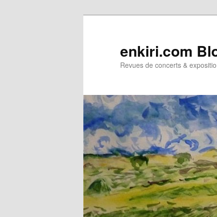
Aller
Aller
au
au
contenu
contenu
enkiri.com Bl
principal
secondaire
Revues de concerts & expositio