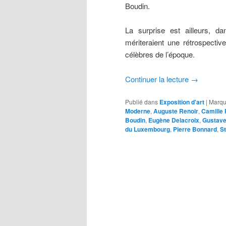
Boudin.
La surprise est ailleurs, d
mériteraient une rétrospectiv
célèbres de l’époque.
Continuer la lecture
→
Publié dans
Exposition d'art
|
Marqu
Moderne
,
Auguste Renoir
,
Camille 
Boudin
,
Eugène Delacroix
,
Gustave
du Luxembourg
,
Pierre Bonnard
,
St