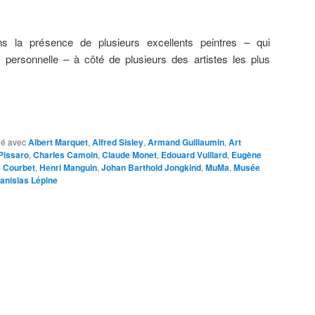
ans la présence de plusieurs excellents peintres – qui
e personnelle – à côté de plusieurs des artistes les plus
é avec
Albert Marquet
,
Alfred Sisley
,
Armand Guillaumin
,
Art
Pissaro
,
Charles Camoin
,
Claude Monet
,
Edouard Vuillard
,
Eugène
 Courbet
,
Henri Manguin
,
Johan Barthold Jongkind
,
MuMa
,
Musée
anislas Lépine