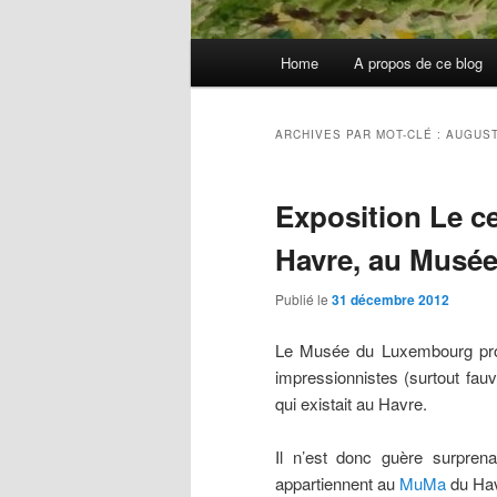
Menu
Home
A propos de ce blog
principal
ARCHIVES PAR MOT-CLÉ :
AUGUST
Exposition Le ce
Havre, au Musé
Publié le
31 décembre 2012
Le Musée du Luxembourg prop
impressionnistes (surtout fauve
qui existait au Havre.
Il n’est donc guère surprena
appartiennent au
MuMa
du Havr