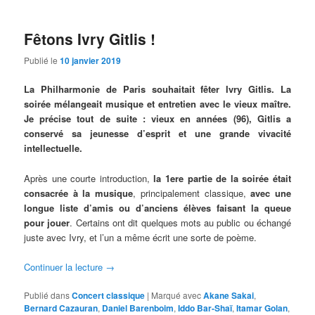
Fêtons Ivry Gitlis !
Publié le
10 janvier 2019
La Philharmonie de Paris souhaitait fêter Ivry Gitlis. La
soirée mélangeait musique et entretien avec le vieux maître.
Je précise tout de suite : vieux en années (96), Gitlis a
conservé sa jeunesse d’esprit et une grande vivacité
intellectuelle.
Après une courte introduction,
la 1ere partie de la soirée était
consacrée à la musique
, principalement classique,
avec une
longue liste d’amis ou d’anciens élèves faisant la queue
pour jouer
. Certains ont dit quelques mots au public ou échangé
juste avec Ivry, et l’un a même écrit une sorte de poème.
Continuer la lecture
→
Publié dans
Concert classique
|
Marqué avec
Akane Sakai
,
Bernard Cazauran
,
Daniel Barenboim
,
Iddo Bar-Shaï
,
Itamar Golan
,