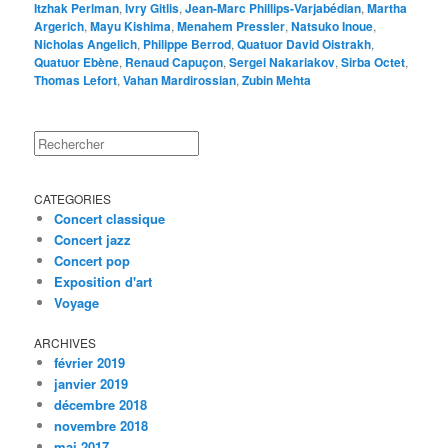
Itzhak Perlman
,
Ivry Gitlis
,
Jean-Marc Phillips-Varjabédian
,
Martha
Argerich
,
Mayu Kishima
,
Menahem Pressler
,
Natsuko Inoue
,
Nicholas Angelich
,
Philippe Berrod
,
Quatuor David Oistrakh
,
Quatuor Ebène
,
Renaud Capuçon
,
Sergei Nakariakov
,
Sirba Octet
,
Thomas Lefort
,
Vahan Mardirossian
,
Zubin Mehta
Rechercher
CATEGORIES
Concert classique
Concert jazz
Concert pop
Exposition d'art
Voyage
ARCHIVES
février 2019
janvier 2019
décembre 2018
novembre 2018
mai 2017