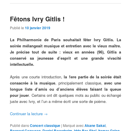
Fêtons Ivry Gitlis !
Publié le
10 janvier 2019
La Philharmonie de Paris souhaitait fêter Ivry Gitlis. La
soirée mélangeait musique et entretien avec le vieux maître.
Je précise tout de suite : vieux en années (96), Gitlis a
conservé sa jeunesse d’esprit et une grande vivacité
intellectuelle.
Après une courte introduction,
la 1ere partie de la soirée était
consacrée à la musique
, principalement classique,
avec une
longue liste d’amis ou d’anciens élèves faisant la queue
pour jouer
. Certains ont dit quelques mots au public ou échangé
juste avec Ivry, et l’un a même écrit une sorte de poème.
Continuer la lecture
→
Publié dans
Concert classique
|
Marqué avec
Akane Sakai
,
Bernard Cazauran
,
Daniel Barenboim
,
Iddo Bar-Shaï
,
Itamar Golan
,