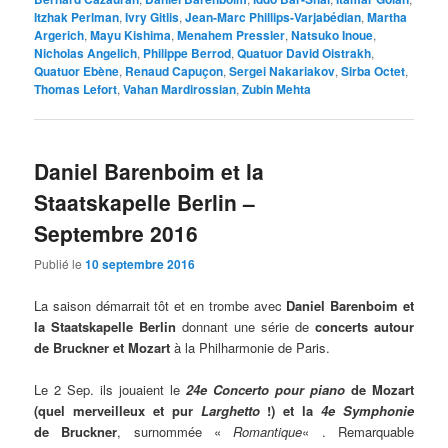
Itzhak Perlman
,
Ivry Gitlis
,
Jean-Marc Phillips-Varjabédian
,
Martha
Argerich
,
Mayu Kishima
,
Menahem Pressler
,
Natsuko Inoue
,
Nicholas Angelich
,
Philippe Berrod
,
Quatuor David Oistrakh
,
Quatuor Ebène
,
Renaud Capuçon
,
Sergei Nakariakov
,
Sirba Octet
,
Thomas Lefort
,
Vahan Mardirossian
,
Zubin Mehta
Daniel Barenboim et la
Staatskapelle Berlin –
Septembre 2016
Publié le
10 septembre 2016
La saison démarrait tôt et en trombe avec
Daniel Barenboim et
la Staatskapelle Berlin
donnant une série de
concerts autour
de Bruckner et Mozart
à la Philharmonie de Paris.
Le 2 Sep. ils jouaient le
24e Concerto pour piano
de Mozart
(quel merveilleux et pur
Larghetto
!)
et la
4e Symphonie
de Bruckner
, surnommée «
Romantique
« . Remarquable