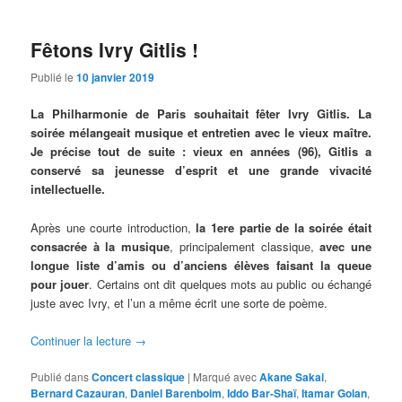
Fêtons Ivry Gitlis !
Publié le
10 janvier 2019
La Philharmonie de Paris souhaitait fêter Ivry Gitlis. La
soirée mélangeait musique et entretien avec le vieux maître.
Je précise tout de suite : vieux en années (96), Gitlis a
conservé sa jeunesse d’esprit et une grande vivacité
intellectuelle.
Après une courte introduction,
la 1ere partie de la soirée était
consacrée à la musique
, principalement classique,
avec une
longue liste d’amis ou d’anciens élèves faisant la queue
pour jouer
. Certains ont dit quelques mots au public ou échangé
juste avec Ivry, et l’un a même écrit une sorte de poème.
Continuer la lecture
→
Publié dans
Concert classique
|
Marqué avec
Akane Sakai
,
Bernard Cazauran
,
Daniel Barenboim
,
Iddo Bar-Shaï
,
Itamar Golan
,