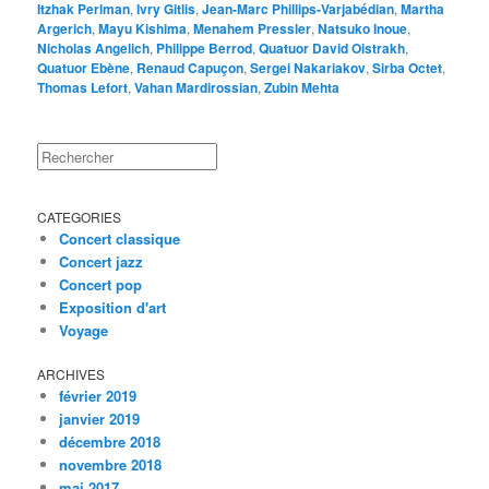
Itzhak Perlman
,
Ivry Gitlis
,
Jean-Marc Phillips-Varjabédian
,
Martha
Argerich
,
Mayu Kishima
,
Menahem Pressler
,
Natsuko Inoue
,
Nicholas Angelich
,
Philippe Berrod
,
Quatuor David Oistrakh
,
Quatuor Ebène
,
Renaud Capuçon
,
Sergei Nakariakov
,
Sirba Octet
,
Thomas Lefort
,
Vahan Mardirossian
,
Zubin Mehta
Rechercher
CATEGORIES
Concert classique
Concert jazz
Concert pop
Exposition d'art
Voyage
ARCHIVES
février 2019
janvier 2019
décembre 2018
novembre 2018
mai 2017